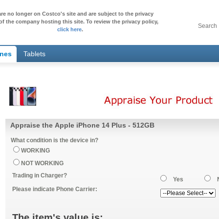
re no longer on Costco's site and are subject to the privacy
of the company hosting this site. To review the privacy policy,
Search
click here
.
ones
Tablets
Appraise the Apple iPhone 14 Plus - 512GB
What condition is the device in?
WORKING
NOT WORKING
Trading in Charger?
Yes
Please indicate Phone Carrier:
The item's value is: