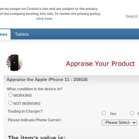
re no longer on Costco's site and are subject to the privacy
of the company hosting this site. To review the privacy policy,
Search
click here
.
ones
Tablets
Appraise the Apple iPhone 11 - 256GB
What condition is the device in?
WORKING
NOT WORKING
Trading in Charger?
Yes
Please indicate Phone Carrier:
The item's value is: