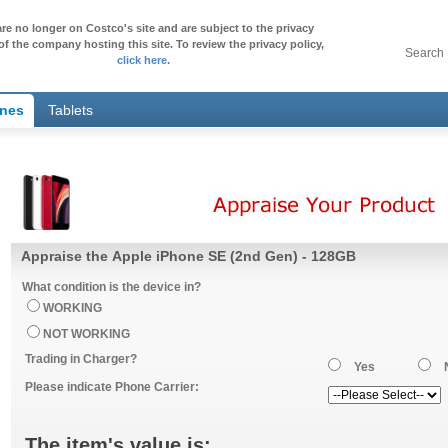
re no longer on Costco's site and are subject to the privacy
of the company hosting this site. To review the privacy policy,
Search
click here
.
ones
Tablets
Appraise the Apple iPhone SE (2nd Gen) - 128GB
What condition is the device in?
WORKING
NOT WORKING
Trading in Charger?
Yes
Please indicate Phone Carrier:
The item's value is: